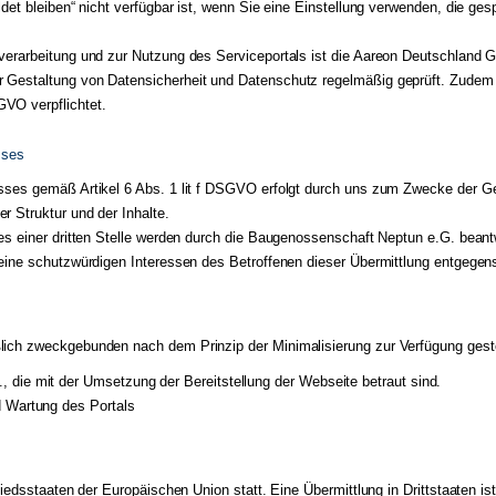
ldet bleiben“ nicht verfügbar ist, wenn Sie eine Einstellung verwenden, die g
verarbeitung und zur Nutzung des Serviceportals ist die Aareon Deutschland 
 Gestaltung von Datensicherheit und Datenschutz regelmäßig geprüft. Zudem
VO verpflichtet.
sses
esses gemäß Artikel 6 Abs. 1 lit f DSGVO erfolgt durch uns zum Zwecke der 
 Struktur und der Inhalte.
es einer dritten Stelle werden durch die Baugenossenschaft Neptun e.G. beant
keine schutzwürdigen Interessen des Betroffenen dieser Übermittlung entgegen
ich zweckgebunden nach dem Prinzip der Minimalisierung zur Verfügung geste
 die mit der Umsetzung der Bereitstellung der Webseite betraut sind.
d Wartung des Portals
iedsstaaten der Europäischen Union statt. Eine Übermittlung in Drittstaaten ist