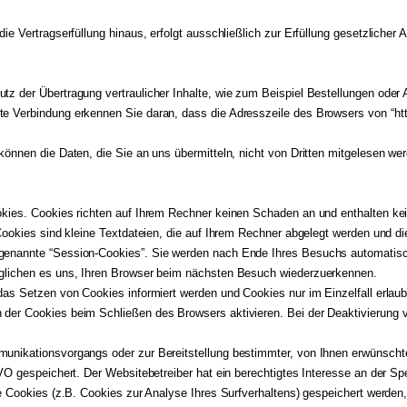
ie Vertragserfüllung hinaus, erfolgt ausschließlich zur Erfüllung gesetzlicher 
z der Übertragung vertraulicher Inhalte, wie zum Beispiel Bestellungen oder A
e Verbindung erkennen Sie daran, dass die Adresszeile des Browsers von “http
können die Daten, die Sie an uns übermitteln, nicht von Dritten mitgelesen we
okies. Cookies richten auf Ihrem Rechner keinen Schaden an und enthalten ke
Cookies sind kleine Textdateien, die auf Ihrem Rechner abgelegt werden und di
genannte “Session-Cookies”. Sie werden nach Ende Ihres Besuchs automatisc
öglichen es uns, Ihren Browser beim nächsten Besuch wiederzuerkennen.
 das Setzen von Cookies informiert werden und Cookies nur im Einzelfall erla
der Cookies beim Schließen des Browsers aktivieren. Bei der Deaktivierung v
unikationsvorgangs oder zur Bereitstellung bestimmter, von Ihnen erwünschter
GVO gespeichert. Der Websitebetreiber hat ein berechtigtes Interesse an der Sp
re Cookies (z.B. Cookies zur Analyse Ihres Surfverhaltens) gespeichert werden