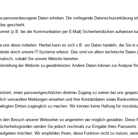
 personenbezogene Daten erhoben. Die vorliegende Datenschutzerklärung erläu
das geschieht.
ternet (z.B. bei der Kommunikation per E-Mail) Sicherheitslücken aufweisen k
uns diese mitteilen. Hierbei kann es sich z.B. um Daten handeln, die Sie in 
ite durch unsere IT-Systeme erfasst. Das sind vor allem technische Daten (z
omatisch, sobald Sie unsere Website betreten.
ereitstellung der Website zu gewährleisten. Andere Daten können zur Analyse I
gistriert, einen passwortgeschützten direkten Zugang zu seinen bei uns gespe
lich versandten Meldungen einsehen und Ihre Kontaktdaten sowie Bankverbindun
efugten Dritten zugänglich zu machen. Wir können keine Haftung für missbrä
en den Besuch unserer Webseiten so angenehm wie möglich gestalten. Diese F
icherheitsgründen werden Sie jedoch nochmals zur Eingabe Ihres Passworts au
g aufgeben möchten. Wir empfehlen Ihnen, diese Funktion nicht zu nutzen, w